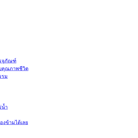
รจุภัณฑ์
บคุณภาพชีวิต
รรม
่น้ำ
องข้ามได้เลย