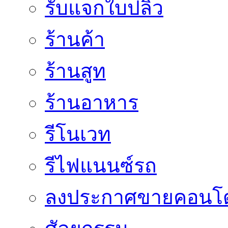
รับแจกใบปลิว
ร้านค้า
ร้านสูท
ร้านอาหาร
รีโนเวท
รีไฟแนนซ์รถ
ลงประกาศขายคอนโด