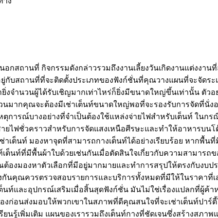
นทาง
รมนอกสถานที่ กิจกรรมดังกล่าวรวมถึงงานเลี้ยงวันเกิดงานแต่งงานท
อยู่กับสถานที่ที่จะติดตั้งประเภทของฟังก์ชั่นที่คุณวางแผนที่จะจัด
ำนวนผู้ได้รับเชิญมากเท่าไหร่ก็ยิ่งมีขนาดใหญ่ขึ้นเท่านั้น ตัวอย
นมากคุณจะต้องมีเช่าเต็นท์ขนาดใหญ่พอที่จะรองรับการจัดที่นั่งอ
เหตุการณ์บางอย่างที่จำเป็นต้องใช้แหล่งจ่ายไฟสำหรับเต็นท์ ในกรณี
้งสายไฟชั่วคราวสำหรับการจัดแสงเหนือศีรษะและทำให้อาหารบนโต๊
่าเต็นท์ มองหาจุดที่สามารถกางเต็นท์ได้อย่างเรียบร้อย หากพื้นที
นท์เต็นท์ที่มีพื้นผ้าใบด้วยเช่นกันเมื่อตัดสินใจเกี่ยวกับความสามา
ต้องมองหาตัวเลือกที่มีอยู่มากมายและทำการสรุปให้ตรงกับงบปร
างกันคุณควรตรวจสอบรายการและบริการทั้งหมดที่มีให้ในราคาที่เสน
าเต็นท์และอุปกรณ์เสริมเมื่อสิ้นสุดฟังก์ชั่น มันไม่ใช่เรื่องแปลก
องก่อนส่งมอบให้พวกเขาในสภาพที่ดีคุณสนใจที่จะเช่าเต็นท์ปาร์ตี้ใ
รียนรู้เพิ่มเติม แผนของเรารวมถึงเต็นท์กางที่ชัดเจนซึ่งสร้างสภาพ