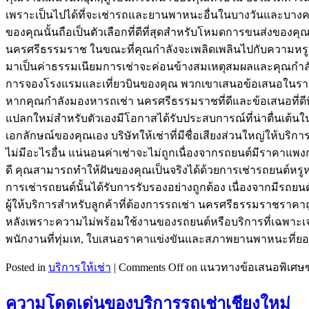
เพราะเป็นไปได้ที่จะเช่ารถและยานพาหนะอื่นในบางวันและบางครั้
ของคุณนั้นถือเป็นตัวเลือกที่ดีที่สุดสำหรับโหมดการขนส่งของค
นครศรีธรรมราช ในขณะที่คุณกำลังจะเพลิดเพลินไปกับความหรูหร
มาเป็นค่าธรรมเนียมการเช่าจะค่อนข้างสมเหตุสมผลและคุณกำลังจะไ
การจองโรงแรมและเที่ยวบินของคุณ พวกเขาเสนอข้อเสนอในราคาท
หากคุณกำลังมองหารถเช่า นครศรีธรรมราชที่ดีและข้อเสนอที่ดีที
แปลกใหม่สำหรับตัวเองมีโอกาสได้รับประสบการณ์ที่น่าตื่นเต
เอกลักษณ์ของคุณเอง บริษัทให้เช่าที่มีชื่อเสียงส่วนใหญ่ให้บ
ไม่มีอะไรอื่น แน่นอนค่าเช่าจะไม่ถูกเนื่องจากรถยนต์มีราคาแพ
ดี คุณสามารถทำให้ฝันของคุณเป็นจริงได้ด้วยการเช่ารถยนต์หรู
การเช่ารถยนต์นั้นได้รับการรับรองอย่างถูกต้อง เนื่องจากมีรถ
ผู้ให้บริการสำหรับลูกค้าที่ต้องการรถเช่า นครศรีธรรมราชราค
หลังเพราะความไม่พร้อมใช้งานของรถยนต์หรือบริการที่เฉพาะเจาะ
พนักงานที่ทุ่มเท, ใบเสนอราคาแข่งขันและสภาพยานพาหนะที่ยอดเย
Posted in
บริการให้เช่า
|
Comments Off
on แนวทางข้อเสนอพิเศษ
ความโดดเด่นของบริการรถเช่าเชียงใหม่