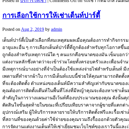
Posted in
บริการให้เช่า
|
Comments Off
on รถเช่า กทมใกล้วันเดิ
การเลือกใช้การให้เช่าเต็นท์ปาร์ตี้
Posted on
Aug 2, 2019
by
admin
เต็นท์ปาร์ตี้เป็นตัวเลือกที่สมเหตุสมผลเมื่อคุณต้องการทำกิจกร
อายุและอื่น ๆ การเลือกเต็นท์ปาร์ตี้ที่ถูกต้องสำหรับทุกโอกาสขึ้น
ถูกต้องสำหรับเหตุการณ์ใด ๆ คนแรกคือขนาดของมัน เข็มบอกว่ายิ่งจ
แต่งงานหลักซึ่งคาดว่าจะเข้าร่วมโดยทั้งครอบครัวและเพื่อนจำนว
มีเหตุการณ์บางอย่างที่จำเป็นต้องใช้แหล่งจ่ายไฟสำหรับเต็นท์ มี
เพดานที่ทำจากผ้าใบ การมีเต็นท์แบบนี้ช่วยให้คุณสามารถติดตั
ที่จะต้องติดตั้ง ตำแหน่งของเต็นท์มีความสำคัญเท่ากับขนาดของเช
คุณต้องการติดตั้งเต๊นท์ในพื้นที่โล่งที่มีหญ้าคุณจะต้องหาเช่าเต็
สำคัญในการวางแผนงานอีเว้นท์คืองบประมาณของคุณ ดังนั้นคุณ
ตัดสินใจขั้นสุดท้ายในขณะที่เปรียบเทียบราคาจากผู้ขายที่แตกต่
อุปกรณ์เสริม ผู้ให้บริการหลายรายให้บริการติดตั้งฟรีและรื้อเช่
ที่สถานที่ของคุณด้วยค่าใช้จ่ายของคุณรวมถึงรื้อออกด้วยตัวคุณเ
การจัดงานแต่งงานเต็นท์ให้เช่าเยี่ยมชมเว็บไซต์ของเราวันนี้และเ