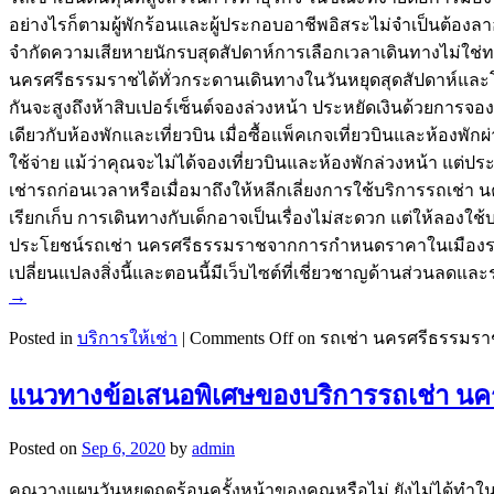
อย่างไรก็ตามผู้พักร้อนและผู้ประกอบอาชีพอิสระไม่จำเป็นต้องลาออ
จำกัดความเสียหายนักรบสุดสัปดาห์การเลือกเวลาเดินทางไม่ใช่ท
นครศรีธรรมราชได้ทั่วกระดานเดินทางในวันหยุดสุดสัปดาห์และโดยเ
กันจะสูงถึงห้าสิบเปอร์เซ็นต์จองล่วงหน้า ประหยัดเงินด้วยการจ
เดียวกับห้องพักและเที่ยวบิน เมื่อซื้อแพ็คเกจเที่ยวบินและห้อง
ใช้จ่าย แม้ว่าคุณจะไม่ได้จองเที่ยวบินและห้องพักล่วงหน้า แต่ประห
เช่ารถก่อนเวลาหรือเมื่อมาถึงให้หลีกเลี่ยงการใช้บริการรถเช่า 
เรียกเก็บ การเดินทางกับเด็กอาจเป็นเรื่องไม่สะดวก แต่ให้ลอ
ประโยชน์รถเช่า นครศรีธรรมราชจากการกำหนดราคาในเมืองรหัสส
เปลี่ยนแปลงสิ่งนี้และตอนนี้มีเว็บไซต์ที่เชี่ยวชาญด้านส่วนล
→
Posted in
บริการให้เช่า
|
Comments Off
on รถเช่า นครศรีธรรมราช
แนวทางข้อเสนอพิเศษของบริการรถเช่า น
Posted on
Sep 6, 2020
by
admin
คุณวางแผนวันหยุดฤดูร้อนครั้งหน้าของคุณหรือไม่ ยังไม่ได้ท