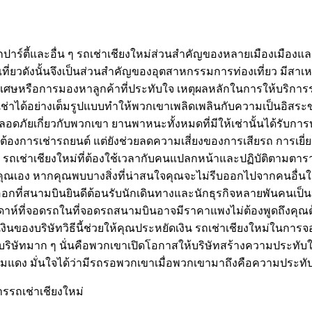
ักปาร์ตี้และอื่น ๆ รถเช่าเชียงใหม่ส่วนสำคัญของหลายเมืองเมือ
ยวดังนั้นจึงเป็นส่วนสำคัญของอุตสาหกรรมการท่องเที่ยว มีสาเหตุ
ศษหรือการมองหาลูกค้าที่ประทับใจ เหตุผลหลักในการให้บริการร
ถเช่าได้อย่างเต็มรูปแบบทำให้พวกเขาเพลิดเพลินกับความเป็นอิสระ
ดภัยเกี่ยวกับพวกเขา ยานพาหนะทั้งหมดที่มีให้เช่านั้นได้รับกา
ู้ที่ต้องการเช่ารถยนต์ แต่ยังช่วยลดความเสี่ยงของการเสียรถ การเ
 รถเช่าเชียงใหม่ที่ต้องใช้เวลากับคนแปลกหน้าและปฏิบัติต
ุณเอง หากคุณพบบางสิ่งที่น่าสนใจคุณจะไม่รีบออกไปจากคนอื่นใน
กที่สนามบินยินดีต้อนรับนักเดินทางและนักธุรกิจหลายพันคนเป็นป
าห์ที่จอดรถในที่จอดรถสนามบินอาจมีราคาแพงไม่ต้องพูดถึงคุณต้อ
ินของบริษัทวิธีนี้ช่วยให้คุณประหยัดเงิน รถเช่าเชียงใหม่ในกา
ับบริษัทมาก ๆ นั่นคือพวกเขาเปิดโอกาสให้บริษัทสร้างความประทับใ
มแดง มั่นใจได้ว่ามีรถรอพวกเขาเมื่อพวกเขามาถึงคือความประทับใจ
รรถเช่าเชียงใหม่