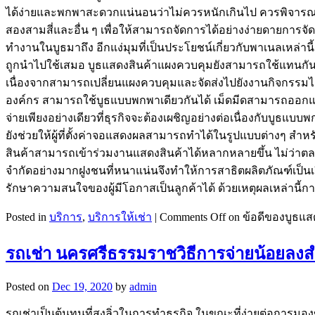
ได้ง่ายและพกพาสะดวกแน่นอนว่าไม่ควรหนักเกินไป ควรพิจาร
สองสามสี่และอื่น ๆ เพื่อให้สามารถจัดการได้อย่างง่ายดายกา
ทำงานในบูธมาถึง อีกแง่มุมที่เป็นประโยชน์เกี่ยวกับพาเนลเหล
ถูกนำไปใช้เสมอ บูธแสดงสินค้าแผงควบคุมยังสามารถใช้แทนกันได้ซ
เนื่องจากสามารถเปลี่ยนแผงควบคุมและจัดส่งไปยังงานกิจกรรมได
องค์กร สามารถใช้บูธแบบพกพาเดียวกันได้ เม็ดมีดสามารถออกแบ
จ่ายเพียงอย่างเดียวที่ธุรกิจจะต้องเผชิญอย่างต่อเนื่องกับบู
ยังช่วยให้ผู้ที่ตั้งค่าจอแสดงผลสามารถทำได้ในรูปแบบต่างๆ สำห
สินค้าสามารถเข้าร่วมงานแสดงสินค้าได้หลากหลายขึ้น ไม่ว่าตลาด
จำกัดอย่างมากฝูงชนที่หนาแน่นจึงทำให้การสาธิตผลิตภัณฑ์เป็น
รักษาความสนใจของผู้มีโอกาสเป็นลูกค้าได้ ด้วยเหตุผลเหล่านี้กา
Posted in
บริการ
,
บริการให้เช่า
|
Comments Off
on ข้อดีของบูธแ
รถเช่า นครศรีธรรมราชวิธีการจ่ายน้อยลงส
Posted on
Dec 19, 2020
by
admin
รถเช่าเป็นต้นทุนที่สูงลิ่วในการทำธุรกิจ ในขณะที่ง่ายต่อการมอง