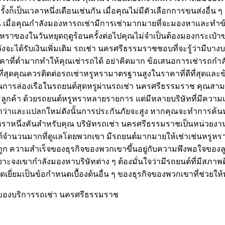
งก็เป็นเวลาหนึ่งเดือนเช่นกัน เมื่อคุณไม่มีตัวเลือกการขนส่งอ
ุณ เมื่อคุณกำลังมองหารถเช่ามีการเช่ามากมายที่จะมองหาและทำข้
าของในวันหยุดฤดูร้อนครั้งต่อไปคุณไม่จำเป็นต้องมองกระเป๋าข
ด้รับเงินเพิ่มเติม รถเช่า นครศรีธรรมราชชอบที่จะรู้ว่ามีบางบริ
ี่ต่ำมากทำให้คุณเช่ารถได้ อย่าคิดมาก ข้อเสนอการเช่ารถกำล
่สุดคุณควรติดต่อรถเช่าหรูหรามาตรฐานสูงในราคาที่ดีที่สุดและข
้นในการล่องเรือในรถยนต์สุดหรูผ่านรถเช่า นครศรีธรรมราช คุณ
ริการลูกค้า ด้วยรถยนต์หรูหราหลายรายการ แต่มีหลายบริษัทที่มีค
งกว่าและแปลกใหม่ดังนั้นการประกันภัยจะสูง หากคุณจะทำการค้นหาท
หราหนึ่งคันสำหรับคุณ บริษัทรถเช่า นครศรีธรรมราชเป็นหน่วยงาน
ยนต์จำนวนมากที่ดูแลโดยพวกเขา มีรถยนต์มากมายให้เช่าเช่นหรูหร
าถูก ความสำเร็จของธุรกิจของพวกเขาขึ้นอยู่กับความพึงพอใจของล
จงเขากำลังมองหาบริษัทต่าง ๆ ต้องมั่นใจว่ามีรถยนต์ที่มีสภาพด
ี่ยมเป็นข้อกำหนดเบื้องต้นอื่น ๆ ของธุรกิจของพวกเขาที่ช่วยให
ของบริการรถเช่า นครศรีธรรมราช