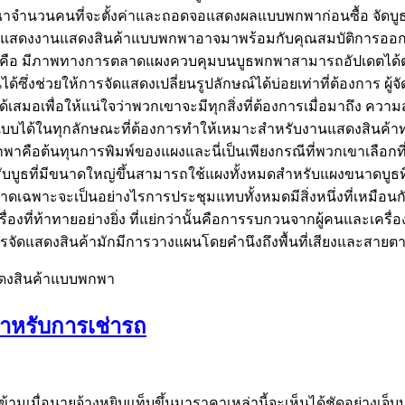
ณาจำนวนคนที่จะตั้งค่าและถอดจอแสดงผลแบบพกพาก่อนซื้อ จัดบ
รจัดแสดงงานแสดงสินค้าแบบพกพาอาจมาพร้อมกับคุณสมบัติการออกแบ
่านี้คือ มีภาพทางการตลาดแผงควบคุมบนบูธพกพาสามารถอัปเดตได้ต
ึ่งช่วยให้การจัดแสดงเปลี่ยนรูปลักษณ์ได้บ่อยเท่าที่ต้องการ ผู
้เสมอเพื่อให้แน่ใจว่าพวกเขาจะมีทุกสิ่งที่ต้องการเมื่อมาถึง 
บได้ในทุกลักษณะที่ต้องการทำให้เหมาะสำหรับงานแสดงสินค้าทุก
ธแบบพกพาคือต้นทุนการพิมพ์ของแผงและนี่เป็นเพียงกรณีที่พวกเขา
รับบูธที่มีขนาดใหญ่ขึ้นสามารถใช้แผงทั้งหมดสำหรับแผงขนาดบูธที่
เฉพาะจะเป็นอย่างไรการประชุมแทบทั้งหมดมีสิ่งหนึ่งที่เหมือนกัน
เรื่องที่ท้าทายอย่างยิ่ง ที่แย่กว่านั้นคือการรบกวนจากผู้คนแล
รจัดแสดงสินค้ามักมีการวางแผนโดยคำนึงถึงพื้นที่เสียงและสายตา รา
สดงสินค้าแบบพกพา
ำหรับการเช่ารถ
ข้ามเมื่อนายจ้างหยิบแท็บขึ้นมาราคาเหล่านี้จะเห็นได้ชัดอย่างเจ็