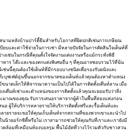
ี่สนามหลังบ้านปาร์ตี้ธีมสำหรับโอกาสที่ผิดปกติเช่นการเกษียณ
ระเบียบและค่าใช้จ่ายในการเช่า มีหลายปัจจัยในการตัดสินใจเต็นท์ที่
่างเช่นในกรณีที่คุณตั้งใจจัดงานแต่งงานหรือแม้กระทั่งพิธี
าหาร โต๊ะและของตกแต่งพิเศษอื่น ๆ ที่คุณอาจชอบรวมไว้ที่นั่น
เช่นนี้คุณต้องใช้เต็นท์ที่มีกรอบบางชนิดเพื่อรองรับผนังและ
ะบุฟเฟ่ต์อุ่นขึ้นนอกจากขนาดของเต็นท์แล้วคุณต้องหาตำแหน่ง
่มีขนาดเล็กให้พิจารณาความเป็นไปได้ในการติดตั้งเต๊นท์ลาน เมื่อ
รถของเต๊นท์เช่าและตำแหน่งของการติดตั้งแล้วคุณจะยอมรับว่าสิ่ง
ะมาณของคุณ รับการเสนอราคาจากผู้ค้าในพื้นที่สองแห่งก่อน
อ ผู้ให้บริการหลายรายให้บริการติดตั้งฟรีและรื้อเต็นท์และ
ที่ผู้ค้าหลายรายจะขอให้คุณเก็บเต็นท์จากสถานที่ของพวกเขาและนำไป
นนิวยอร์กซิตี้หรือไม่ เราสามารถช่วยให้คุณกับที่เราและเรายังมี
แวดล้อมที่เหมือนห้องบอลรูม พื้นไม้อัดที่วางไว้รวมตัวกับชาวสวน