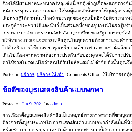
ร้องให้มียานพาหนะขนาดใหญ่เช่นนี้ รถตู้เช่าภูเก็ตจะแตกต่างก
หนักบรรทุกที่คุณวางแผนจะใช้รถตู้และสิ่งนี้จะทำให้คุณรู้ว่ารถ
เลือกรถตู้ได้ตามนั้น น้ำหนักบรรทุกของคุณเป็นอีกข้อพิจารณา
ประตูท้ายจะช่วยได้และนั่นก็เป็นส่วนหนึ่งของอุปกรณ์ในรถตู้เช่า
เบรกพวงมาลัยและระบบส่งกำลัง กฎระเบียบของรัฐบาลระบุข้อจำกัด
บริษัทบางแห่งเช่นจะช่วยเหลือคุณในทุกความต้องการและคำถามขอ
ไปสำหรับการใช้งานของคุณหรือบางทีอาจพบว่าค่าเช่านั้นน้อยเกิ
เกินไปเนื่องจากความต้องการประกันภัยของคุณจะได้รับการปรับแต่
ค่าใช้จ่ายโปรดแน่ใจว่าคุณได้รับไมล์สะสมไม่ จำกัด ดังนั้นคุณจึงไม
Posted in
บริการ
,
บริการให้เช่า
|
Comments Off
on ให้บริการรถตู
ข้อดีของบูธแสดงสินค้าแบบพกพา
Posted on
Jan 9, 2021
by
admin
การเลือกตั้งบูธแสดงสินค้าถือเป็นกลยุทธ์ทางการตลาดที่ชาญฉลา
ต้องการตั้งบูธประเภทใด การแสดงสินค้าแบบพกพากำลังเป็นที่นิย
หรือเช่าแบบถาวร บูธแสดงสินค้าแบบพกพาเหล่านี้สะดวกและง่าย ต