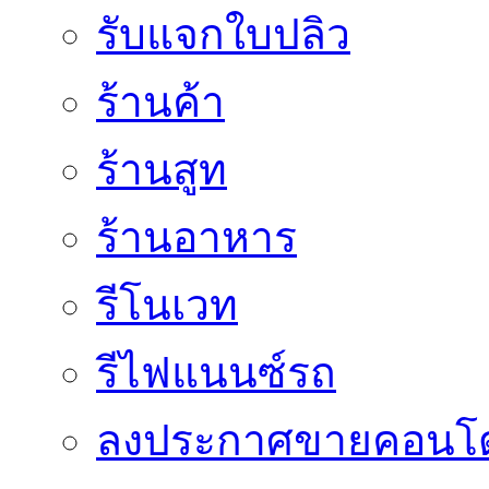
รับแจกใบปลิว
ร้านค้า
ร้านสูท
ร้านอาหาร
รีโนเวท
รีไฟแนนซ์รถ
ลงประกาศขายคอนโด