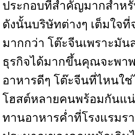
ประกอบที่สำคัญมากสำหรั
ดังนั้นบริษัทต่างๆ เต็มใจที่
มากกว่า โต๊ะจีนเพราะม
ธุรกิจได้มากขึ้นคุณจะพา
อาหารดีๆ โต๊ะจีนที่ไหนใ
โฮสต์หลายคนพร้อมกันแ
ทานอาหารค่ำที่โรงแรมรา