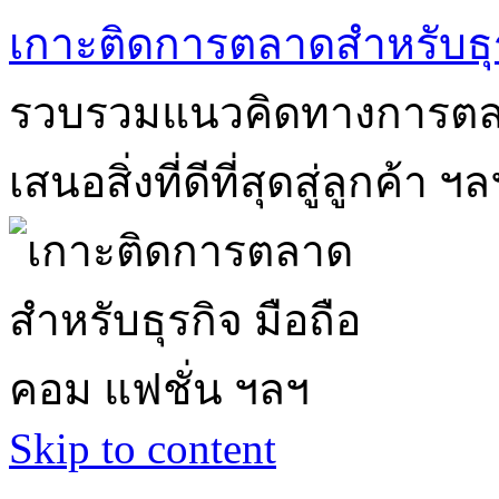
เกาะติดการตลาดสำหรับธุร
รวบรวมแนวคิดทางการตลา
เสนอสิ่งที่ดีที่สุดสู่ลูกค้า ฯล
Skip to content