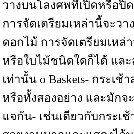
วางบนโลงศพที่เปิดหรือปิด o
การจัดเตรียมเหล่านี้จะวาง
ดอกไม้ การจัดเตรียมเหล่
หรือใบไม้ชนิดใดก็ได้ แล
เท่านั้น o Baskets- กระเ
หรือทั้งสองอย่าง และมัก
แจกัน- เช่นเดียวกับกระเช้