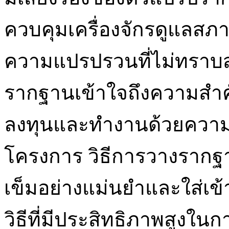
ควบคุมเครื่องจักรดูแลสภ
ความแปรปรวนที่ไม่ทราบสาเ
รากฐานเข้าใจถึงความสำค
ลงทุนและทำงานด้วยความอ
โครงการ วิธีการวางรากฐา
เข็มอย่างแม่นยำและใส่เข้า
วิธีที่มีประสิทธิภาพสูงใ