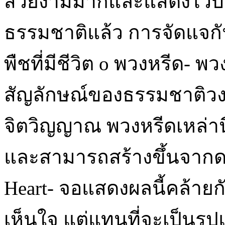
สวยงามมากและแสดงไว้บน
ธรรมชาติแล้ว การจัดแจกั
พืชที่มีชีวิต o พวงหรีด- 
สัญลักษณ์ของธรรมชาติวง
จิตวิญญาณ พวงหรีดเหล่า
และสามารถสร้างขึ้นจากดอ
Heart- จอแสดงผลนี้คล้า
เห็นใจ แต่แทนที่จะเป็นรู