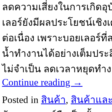
ลดความเสี่ยงในการเกิดอุบั
เลอร์ยังมีผลประโยชน์เชิ
ต่อเนื่อง เพราะบอยเลอร์
น้ำทำงานได้อย่างเต็มประ
ไม่จำเป็น ลดเวลาหยุดทำ
Continue reading
→
Posted in
สินค้า
,
สินค้าแล