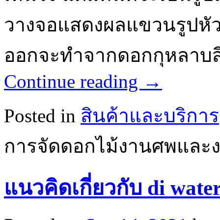
วางจอแสดงผลแขวนรูปหัวใจ
ออกจะทำจากดอกกุหลาบสีแ
Continue reading
→
Posted in
สินค้าและบริการ
การจัดดอกไม้งานศพและ
แนวคิดเกี่ยวกับ di wate