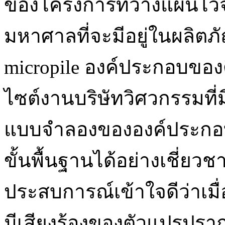
ของโครงการที่วางแผนไว้
มหาศาลที่จะมีอยู่ในผลิตภ
micropile องค์ประกอบข
ไซต์งานบริษัทวิศวกรรมท
แบบจำลองขององค์ประกอบข
ขั้นพื้นฐานได้อย่างเชี่ยวช
ประสบการณ์เข้าใจดีว่าเมื
มีเสียงร้องของตัวแปรปรา