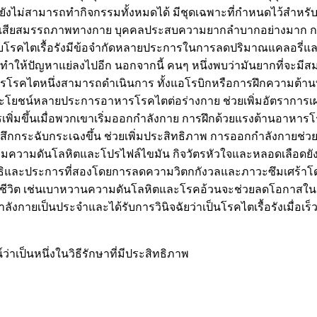
ไม่สามารถทำกิจกรรมทั้งหมดได้ มีชุดเฉพาะที่กำหนดไว้สำหรับผู้
ญเสียสมรรถภาพทางกาย บุคคลประสบความยากลำบากอย่างมาก การฝึก
หรับโรคไตเรื้อรังมีข้อจำกัดหลายประการในการลดปริมาณแคลอรี
กระตุกทำให้ปัญหาแย่ลงไปอีก นอกจากนี้ คนๆ หนึ่งพบว่ามันยากที่
รโรคไตหนึ่งสามารถดำเนินการ ทั้งแอโรบิกหรือการฝึกความต้าน
โยชน์หลายประการอาหารโรคไตต่อร่างกาย ช่วยเพิ่มอัตราการเผา
่มขึ้นเมื่อพวกเขาเริ่มออกกำลังกาย การฝึกด้วยแรงต้านอาหารโร
ู้สึกกระฉับกระเฉงขึ้น ช่วยเพิ่มประสิทธิภาพ การออกกำลังกายช
คุมความดันโลหิตและโปรไฟล์ไขมัน กิจวัตรหัวใจและหลอดเลือดยั
าธิและประการที่สองโดยการลดความวิตกกังวลและภาวะซึมเศร้าโ
ีวิต เช่นเบาหวานความดันโลหิตและโรคอ้วนจะช่วยลดโอกาสในก
ยเป็นประจำและได้รับการวินิจฉัยว่าเป็นโรคไตเรื้อรังเมื่อเร็วๆ น
่าเป็นหนึ่งในวิธีรักษาที่มีประสิทธิภาพ