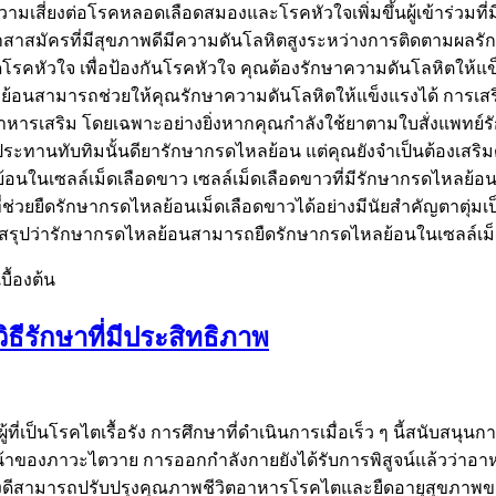
สี่ยงต่อโรคหลอดเลือดสมองและโรคหัวใจเพิ่มขึ้นผู้เข้าร่วมที่
ากอาสาสมัครที่มีสุขภาพดีมีความดันโลหิตสูงระหว่างการติดตามผลร
รเกิดโรคหัวใจ เพื่อป้องกันโรคหัวใจ คุณต้องรักษาความดันโลหิตใ
นสามารถช่วยให้คุณรักษาความดันโลหิตให้แข็งแรงได้ การเสริม
าหารเสริม โดยเฉพาะอย่างยิ่งหากคุณกำลังใช้ยาตามใบสั่งแพทย์ร
ับประทานทับทิมนั้นดียารักษากรดไหลย้อน แต่คุณยังจำเป็นต้องเส
ในเซลล์เม็ดเลือดขาว เซลล์เม็ดเลือดขาวที่มีรักษากรดไหลย้อนจะ
ช่วยยืดรักษากรดไหลย้อนเม็ดเลือดขาวได้อย่างมีนัยสำคัญตาตุ่ม
ัยสรุปว่ารักษากรดไหลย้อนสามารถยืดรักษากรดไหลย้อนในเซลล์เม็
ื้องต้น
ิธีรักษาที่มีประสิทธิภาพ
เป็นโรคไตเรื้อรัง การศึกษาที่ดำเนินการเมื่อเร็ว ๆ นี้สนับสน
้าของภาวะไตวาย การออกกำลังกายยังได้รับการพิสูจน์แล้วว่าอาห
งดีสามารถปรับปรุงคุณภาพชีวิตอาหารโรคไตและยืดอายุสุขภาพของผ