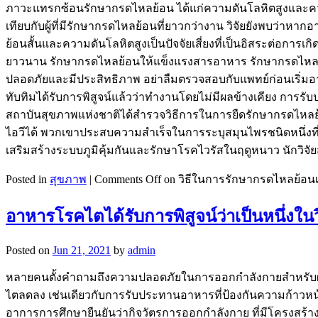
ภาวะแทรกซ้อนรักษากรดไหลย้อน ได้แก่ความดันโลหิตสูงและความเ
เทียบกับผู้ที่มีรักษากรดไหลย้อนที่ยาวกว่างาน วิจัยยังพบว่าห
ย้อนสั้นและความดันโลหิตสูงเป็นปัจจัยเสี่ยงที่เป็นอิสระต่อกา
ยาวนาน รักษากรดไหลย้อนให้แข็งแรงสารอาหาร รักษากรดไหลย้อ
ปลอดภัยและมีประสิทธิภาพ อย่าลืมตรวจสอบกับแพทย์ก่อนเริ่มอ
ทับทิมได้รับการพิสูจน์แล้วว่าทำงานโดยไม่มีผลข้างเคียง การร
สถาบันสุขภาพแห่งชาติได้สำรวจวิธีการในการยืดรักษากรดไหลย้อน
ไอวีได้ พวกเขาประสบความสำเร็จในการระบุสมุนไพรชนิดหนึ่งที่
เสริมสร้างระบบภูมิคุ้มกันและรักษาโรคไวรัสในฤดูหนาว นักวิจ
Posted in
สุขภาพ
|
Comments Off
on วิธีในการรักษากรดไหลย้อนเบ
อาหารโรคไตได้รับการพิสูจน์ว่าเป็นหนึ่งในว
Posted on
Jun 21, 2021
by
admin
หลายคนตั้งคำถามถึงความปลอดภัยในการออกกำลังกายสำหรับผู้ที่
ไตลดลง เช่นเดียวกับการรับประทานอาหารที่ป้องกันความก้าวหน
อาการการศึกษายืนยันว่ากิจวัตรการออกกำลังกาย ที่มีโครงสร้า