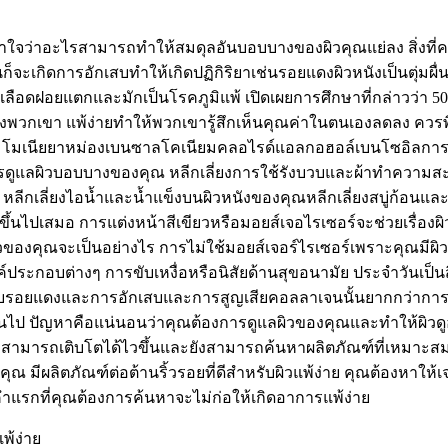
าใจว่าอะไรสามารถทำให้สมดุลอันบอบบางของผิวคุณแย่ลง สิ่งที่คน
็จะเกิดการอักเสบทำให้เกิดปฏิกิริยาเช่นรอยแดงผิวหนังเป็นตุ่มผื
เลือดฝอยแตกและมักเป็นโรคภูมิแพ้ เปิดเผยการศึกษาที่กล่าวว่า 50% 
์ของพวกเขา แพ้ง่ายทำให้พวกเขารู้สึกเห็นคุณค่าในตนเองลดลง ควร
อมโมเนียยาหม่องเบนซาลโคเนียมคลอไรด์แอลกอฮอล์เบนโซอิลการบูรเ
การดูแลผิวบอบบางของคุณ หลีกเลี่ยงการใช้รังบวบและผ้าทำความสะอา
ๆ หลีกเลี่ยงไอน้ำและน้ำแข็งบนผิวหนังของคุณหลีกเลี่ยงสบู่ก้อ
 ขึ้นไปเสมอ การแต่งหน้าสีเขียวหรือมอยส์เจอไรเซอร์จะช่วยเรื่องผ
องคุณจะเป็นอย่างไร การไม่ใช้มอยส์เจอร์ไรเซอร์เพราะคุณมีผิวแพ้
ค์ประกอบต่างๆ การขับเหงื่อหรือนิสัยด้านสุขอนามัย ประจำวันเป็น
การกับรอยแดงและการอักเสบและการสูญเสียคอลลาเจนนั้นยากกว่าการ
ินไป ปัญหาคือแน่นอนว่าคุณต้องการดูแลผิวของคุณและทำให้ผิวดูอ่อ
บอบบางสามารถเติบโตได้ไวขึ้นและยังสามารถค้นหาผลิตภัณฑ์ที่เหมาะ
 มีผลิตภัณฑ์ต่อต้านริ้วรอยที่ดีสำหรับผิวแพ้ง่าย คุณต้องหาให้เ
แรกที่คุณต้องการค้นหาจะไม่ก่อให้เกิดอาการแพ้ง่าย
พ้ง่าย