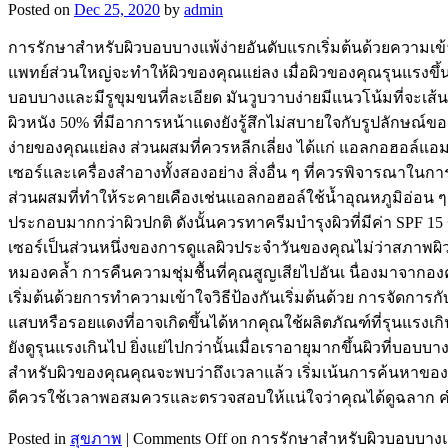
Posted on
Dec 25, 2020
by
admin
การรักษาสำหรับผิวบอบบางแพ้ง่ายอันดับแรกเริ่มต้นด้วยความเข้
แพทย์ส่วนใหญ่จะทำให้ผิวของคุณแย่ลง เมื่อผิวของคุณรุนแรงขึ้นก
บอบบางและมีรูขุมขนที่ละเอียด มันวูบวาบง่ายมีแนวโน้มที่จะเส้น
ผิวหนัง 50% ที่มีอาการหน้าแดงยังรู้สึกไม่สบายใจกับรูปลักษณ
ง่ายของคุณแย่ลง ส่วนผสมที่ควรหลีกเลี่ยง ได้แก่ แอลกอฮอล์แ
เซอร์และเครื่องสำอางทั้งสองอย่าง สิ่งอื่น ๆ ที่ควรพิจารณาใน
ส่วนผสมที่ทำให้ระคายเคืองเช่นแอลกอฮอล์ใช้น้ำอุณหภูมิอ่อน 
ประกอบมากกว่าผิวปกติ ดังนั้นควรทาครีมบำรุงผิวที่มีค่า SPF 15
เซอร์เป็นส่วนหนึ่งของการดูแลผิวประจำวันของคุณไม่ว่าสภาพผิวข
หมองคล้ำ การคืนความชุ่มชื้นที่คุณสูญเสียไปอันเ นื่องมาจากอง
เริ่มต้นด้วยการทำความเข้าใจวิธีป้องกันเริ่มต้นด้วย การจัด
แสบหรือรอยแดงที่อาจเกิดขึ้นได้หากคุณใช้ผลิตภัณฑ์ที่รุนแรงเก
ยังดูรุนแรงเกินไป ยิ่งแย่ไปกว่านั้นเมื่อเราอายุมากขึ้นผิวที่
สำหรับผิวของคุณคุณจะพบว่าถึงเวลาแล้ว เริ่มเน้นการค้นหาของคุณ
ดีควรใช้เวลาพอสมควรและตรวจสอบให้แน่ใจว่าคุณได้ดูฉลาก คำ
Posted in
สุขภาพ
|
Comments Off
on การรักษาสำหรับผิวบอบบางแ