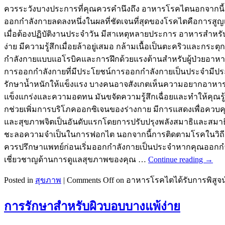
ควรระวังบางประการที่คุณควรคำนึงถึง อาหารโรคไตนอกจากนี้ยัง
ออกกำลังกายลดลงหนึ่งในผลที่ชัดเจนที่สุดของโรคไตคือการสู
เมื่อต้องปฏิบัติงานประจำวัน มีสาเหตุหลายประการ อาหารสำ
ง่าย มีความรู้สึกเมื่อยล้าอยู่เสมอ กล้ามเนื้อเป็นตะคริวและ
กำลังกายแบบแอโรบิคและการฝึกด้วยแรงต้านสำหรับผู้ป่วยอาหา
การออกกำลังกายที่มีประโยชน์การออกกำลังกายเป็นประจำมีประ
รักษาน้ำหนักให้แข็งแรง บางคนอาจสังเกตเห็นความอยากอาหารเพิ
แข็งแกร่งและความอดทน มันขจัดความรู้สึกเฉื่อยและทำให้คุณร
กช่วยเพิ่มการบริโภคออกซิเจนของร่างกาย มีการแสดงเพื่อควบ
และสุขภาพจิตเป็นอันดับแรกโดยการปรับปรุงพลังสมาธิและสม
ชะลอความจำเป็นในการฟอกไต นอกจากนี้การติดตามโรคในวิถีช
ควรปรึกษาแพทย์ก่อนเริ่มออกกำลังกายเป็นประจำหากคุณออกกำลังกา
เชี่ยวชาญด้านการดูแลสุขภาพของคุณ …
Continue reading
→
Posted in
สุขภาพ
|
Comments Off
on อาหารโรคไตได้รับการพิสูจน์ว
การรักษาสำหรับผิวบอบบางแพ้ง่าย