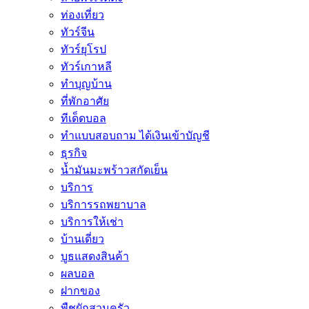
ท่องเที่ยว
ทัวร์จีน
ทัวร์ยุโรป
ทัวร์เกาหลี
ทำบุญบ้าน
ที่พักอาศัย
ทีเด็ดบอล
ทําแบบสอบถาม ได้เงินเข้าบัญชี
ธุรกิจ
น้ำมันมะพร้าวสกัดเย็น
บริการ
บริการรถพยาบาล
บริการให้เช่า
บ้านเดี่ยว
บูธแสดงสินค้า
ผลบอล
ฝากของ
พืชผักสวนครัว