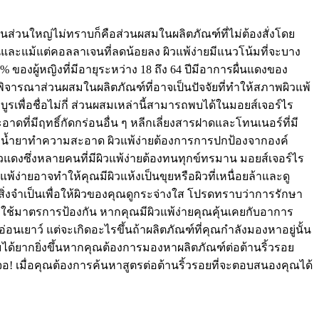
ส่วนใหญ่ไม่ทราบก็คือส่วนผสมในผลิตภัณฑ์ที่ไม่ต้องสั่งโดย
่นและแม้แต่คอลลาเจนที่ลดน้อยลง ผิวแพ้ง่ายมีแนวโน้มที่จะบาง
ของผู้หญิงที่มีอายุระหว่าง 18 ถึง 64 ปีมีอาการผื่นแดงของ
พิจารณาส่วนผสมในผลิตภัณฑ์ที่อาจเป็นปัจจัยที่ทำให้สภาพผิวแพ้
พื่อชื่อไม่กี่ ส่วนผสมเหล่านี้สามารถพบได้ในมอยส์เจอร์ไร
ดที่มีฤทธิ์กัดกร่อนอื่น ๆ หลีกเลี่ยงสารฝาดและโทนเนอร์ที่มี
นและน้ำยาทำความสะอาด ผิวแพ้ง่ายต้องการการปกป้องจากองค์
ิวแดงซึ่งหลายคนที่มีผิวแพ้ง่ายต้องทนทุกข์ทรมาน มอยส์เจอร์ไร
ง่ายอาจทำให้คุณมีผิวแห้งเป็นขุยหรือผิวที่เหนื่อยล้าและดู
สิ่งจำเป็นเพื่อให้ผิวของคุณดูกระจ่างใส โปรดทราบว่าการรักษา
ใช้มาตรการป้องกัน หากคุณมีผิวแพ้ง่ายคุณคุ้นเคยกับอาการ
นเยาว์ แต่จะเกิดอะไรขึ้นถ้าผลิตภัณฑ์ที่คุณกำลังมองหาอยู่นั้น
สมได้ยากยิ่งขึ้นหากคุณต้องการมองหาผลิตภัณฑ์ต่อต้านริ้วรอย
จอ! เมื่อคุณต้องการค้นหาสูตรต่อต้านริ้วรอยที่จะตอบสนองคุณได้